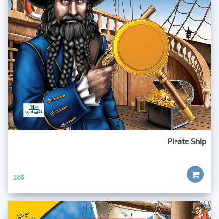
Pirate Ship
18
$