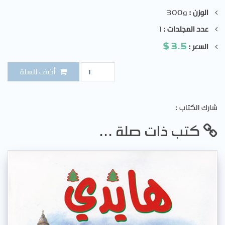
الوزن :
300g
عدد المجلدات :
1
$
3.5
السعر :
الكمية
أضف للسلة
: شارك الكتاب
... كتب ذات صلة