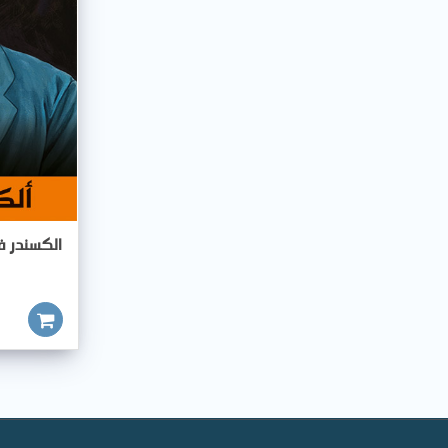
الكسندر ف
أضف للسلة