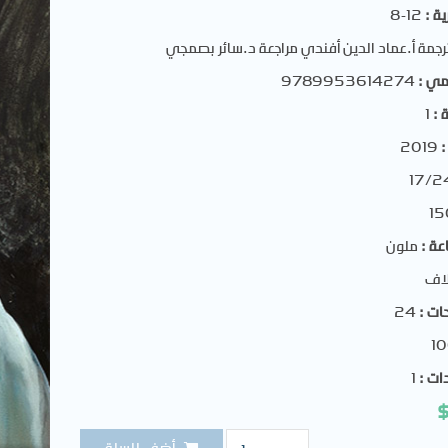
ية :
12-8
رجمة أ.عماد الدين أفندي مراجعة د.سائر بصمجي
لمي :
9789953614274
 :
1
:
2019
17/2
15
عة :
ملون
اف
ات :
24
1
ات :
1
الكمية
أضف للسلة