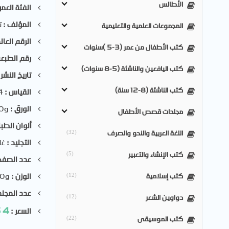
الأطالس
الفئة العمر
المؤلف :
ت
المجموعات العلمية والتعليمية
الرقم العا
كتب الأطفال من عمر (3-5 )سنوات
رقم الطبعة
كتب اليافعين والناشئة (5-8 سنوات)
تاريخ النشر 
كتب الناشئة (8-12 سنة)
القياس :
4
الورق :
0g
مجلدات قصص الأطفال
ألوان الطبا
اللغة العربية والنحو والصرف
(32)
التجليد :
غل
كتب الإنشاء والتعبير
(5)
عدد الصفح
كتب إسلامية
الوزن :
00g
(12)
عدد المجلد
دواوين الشعر
(12)
$
4
السعر :
كتب الموسيقى
(22)